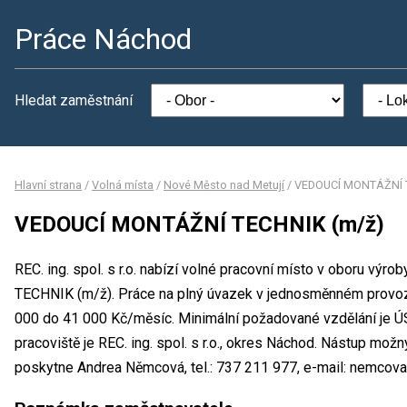
Práce Náchod
Hledat zaměstnání
Hlavní strana
/
Volná místa
/
Nové Město nad Metují
/
VEDOUCÍ MONTÁŽNÍ 
VEDOUCÍ MONTÁŽNÍ TECHNIK (m/ž)
REC. ing. spol. s r.o. nabízí volné pracovní místo v oboru v
TECHNIK (m/ž). Práce na plný úvazek v jednosměnném provo
000 do 41 000 Kč/měsíc. Minimální požadované vzdělání je Ú
pracoviště je REC. ing. spol. s r.o., okres Náchod. Nástup mož
poskytne Andrea Němcová, tel.: 737 211 977, e-mail: nemcova