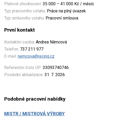
Platové ohodnocení:
35 000 – 41 000 Kč / měsíc
Typ pracovního vztahu:
Práce na plný úvazek
Typ smluvního vztahu:
Pracovní smlouva
První kontakt
Kontaktní osoba:
Andrea Němcová
Telefon:
737 211 977
E-mail:
nemcova@recing.cz
Referenční číslo ÚP:
33093740746
Poslední aktualizace:
31. 7. 2026
Podobné pracovní nabídky
MISTR / MISTROVÁ VÝROBY