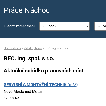
Práce Náchod
Hledat zaměstnání
Hlavní strana
/
Katalog firem
/
REC. ing. spol. s r.o.
REC. ing. spol. s r.o.
Aktuální nabídka pracovních míst
SERVISNÍ A MONTÁŽNÍ TECHNIK (m/ž)
Nové Město nad Metují
32 000 Kč