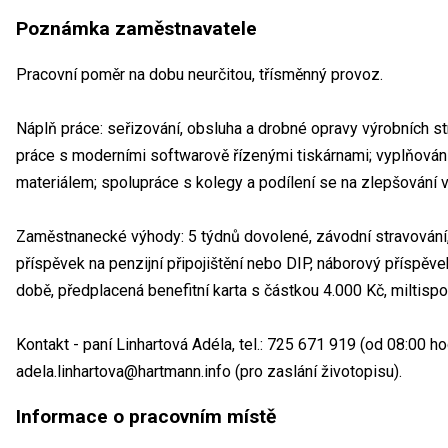
Poznámka zaměstnavatele
Pracovní poměr na dobu neurčitou, třísměnný provoz.
Náplň práce: seřizování, obsluha a drobné opravy výrobních str
práce s moderními softwarově řízenými tiskárnami; vyplňová
materiálem; spolupráce s kolegy a podílení se na zlepšování 
Zaměstnanecké výhody: 5 týdnů dovolené, závodní stravování, 
příspěvek na penzijní připojištění nebo DIP, náborový příspěv
době, předplacená benefitní karta s částkou 4.000 Kč, miltispor
Kontakt - paní Linhartová Adéla, tel.: 725 671 919 (od 08:00 hod
adela.linhartova@hartmann.info (pro zaslání životopisu).
Informace o pracovním místě