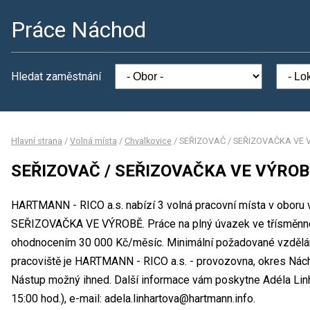
Práce Náchod
Hledat zaměstnání
Hlavní strana
/
Volná místa
/
Chvalkovice
/
SEŘIZOVAČ / SEŘIZOVAČKA VE 
SEŘIZOVAČ / SEŘIZOVAČKA VE VÝROB
HARTMANN - RICO a.s. nabízí 3 volná pracovní místa v oboru
SEŘIZOVAČKA VE VÝROBĚ. Práce na plný úvazek ve třísměnn
ohodnocením 30 000 Kč/měsíc. Minimální požadované vzdělání
pracoviště je HARTMANN - RICO a.s. - provozovna, okres Nách
Nástup možný ihned. Další informace vám poskytne Adéla Linha
15:00 hod.), e-mail: adela.linhartova@hartmann.info.