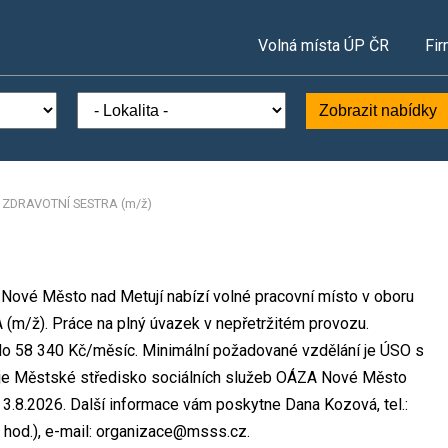
Volná místa ÚP ČR
Fir
Zobrazit nabídky
/
ZDRAVOTNÍ SESTRA (m/ž)
Nové Město nad Metují nabízí volné pracovní místo v oboru
(m/ž). Práce na plný úvazek v nepřetržitém provozu.
o 58 340 Kč/měsíc. Minimální požadované vzdělání je ÚSO s
ě je Městské středisko sociálních služeb OÁZA Nové Město
3.8.2026. Další informace vám poskytne Dana Kozová, tel.:
 hod.), e-mail: organizace@msss.cz.