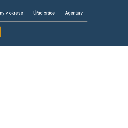
my v okrese
Úřad práce
Agentury