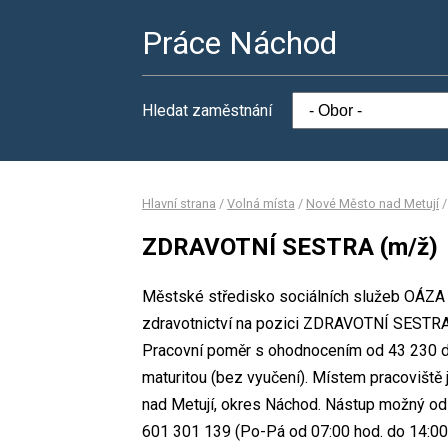
Práce Náchod
Hledat zaměstnání
Hlavní strana
/
Volná místa
/
Nové Město nad Metují
ZDRAVOTNÍ SESTRA (m/ž)
Městské středisko sociálních služeb OÁZA 
zdravotnictví na pozici ZDRAVOTNÍ SESTRA 
Pracovní poměr s ohodnocením od 43 230 d
maturitou (bez vyučení). Místem pracovišt
nad Metují, okres Náchod. Nástup možný od 
601 301 139 (Po-Pá od 07:00 hod. do 14:00