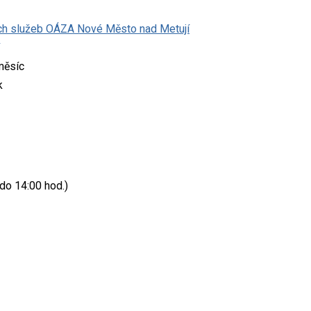
ích služeb OÁZA Nové Město nad Metují
měsíc
k
do 14:00 hod.)