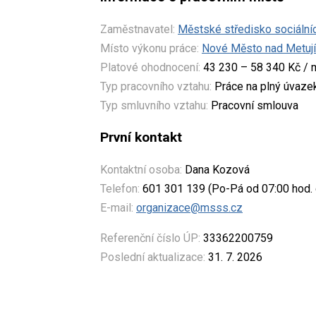
Zaměstnavatel:
Městské středisko sociáln
Místo výkonu práce:
Nové Město nad Metují
Platové ohodnocení:
43 230 – 58 340 Kč / 
Typ pracovního vztahu:
Práce na plný úvaze
Typ smluvního vztahu:
Pracovní smlouva
První kontakt
Kontaktní osoba:
Dana Kozová
Telefon:
601 301 139 (Po-Pá od 07:00 hod. 
E-mail:
organizace@msss.cz
Referenční číslo ÚP:
33362200759
Poslední aktualizace:
31. 7. 2026