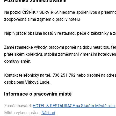
Poznámka zaměstnavatele
Na pozici ČÍŠNÍK / SERVÍRKA hledáme spolehlivou a příjemnou
zodpovědná a má zájmem o práci v hotelu.
Náplň práce: obsluha hostů v restauraci, péče o zákazníky a zá
Zaměstnanecké výhody: pracovní poměr na dobu neurčitou, fér
přátelském kolektivu, stabilní zaměstnání v menším hotelo
domluvy směn.
Kontakt telefonicky na tel.: 736 251 792 nebo osobně na adre
osoba paní Vítková Lucie.
Informace o pracovním místě
Zaměstnavatel:
HOTEL & RESTAURACE na Starém Městě s.r.o.
Místo výkonu práce:
Náchod