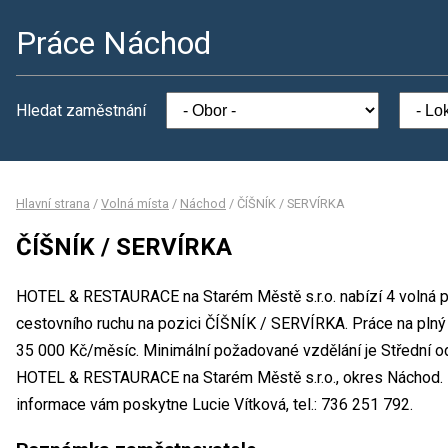
Práce Náchod
Hledat zaměstnání
Hlavní strana
/
Volná místa
/
Náchod
/
ČÍŠNÍK / SERVÍRKA
ČÍŠNÍK / SERVÍRKA
HOTEL & RESTAURACE na Starém Městě s.r.o. nabízí 4 volná p
cestovního ruchu na pozici ČÍŠNÍK / SERVÍRKA. Práce na pln
35 000 Kč/měsíc. Minimální požadované vzdělání je Střední o
HOTEL & RESTAURACE na Starém Městě s.r.o., okres Náchod. 
informace vám poskytne Lucie Vítková, tel.: 736 251 792.