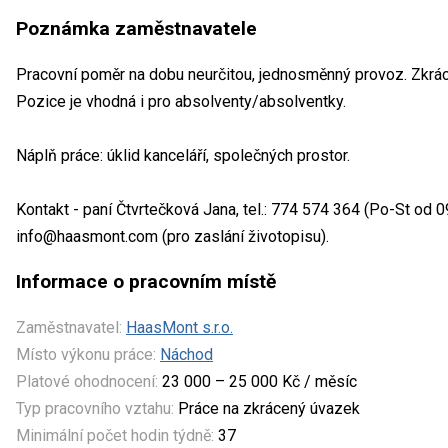
Poznámka zaměstnavatele
Pracovní poměr na dobu neurčitou, jednosměnný provoz. Zkrác
Pozice je vhodná i pro absolventy/absolventky.
Náplň práce: úklid kanceláří, společných prostor.
Kontakt - paní Čtvrtečková Jana, tel.: 774 574 364 (Po-St od 09
info@haasmont.com (pro zaslání životopisu).
Informace o pracovním místě
Zaměstnavatel:
HaasMont s.r.o.
Místo výkonu práce:
Náchod
Platové ohodnocení:
23 000 – 25 000 Kč / měsíc
Typ pracovního vztahu:
Práce na zkrácený úvazek
Minimální počet hodin týdně:
37