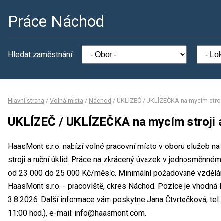
Práce Náchod
Hledat zaměstnání
Hlavní strana
/
Volná místa
/
Náchod
/
UKLÍZEČ / UKLÍZEČKA na mycím stroji 
UKLÍZEČ / UKLÍZEČKA na mycím stroji a
HaasMont s.r.o. nabízí volné pracovní místo v oboru služeb
stroji a ruční úklid. Práce na zkrácený úvazek v jednosměnn
od 23 000 do 25 000 Kč/měsíc. Minimální požadované vzdělání
HaasMont s.r.o. - pracoviště, okres Náchod. Pozice je vhodná
3.8.2026. Další informace vám poskytne Jana Čtvrtečková, tel
11:00 hod.), e-mail: info@haasmont.com.