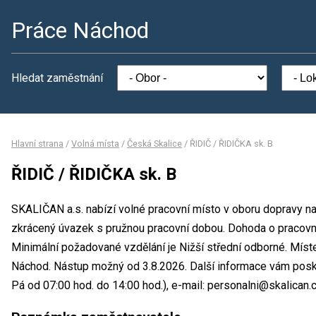
Práce Náchod
Hledat zaměstnání
Hlavní strana
/
Volná místa
/
Česká Skalice
/
ŘIDIČ / ŘIDIČKA sk. B
ŘIDIČ / ŘIDIČKA sk. B
SKALIČAN a.s. nabízí volné pracovní místo v oboru dopravy na
zkrácený úvazek s pružnou pracovní dobou. Dohoda o pracovn
Minimální požadované vzdělání je Nižší střední odborné. Míst
Náchod. Nástup možný od 3.8.2026. Další informace vám posky
Pá od 07:00 hod. do 14:00 hod.), e-mail: personalni@skalican.c