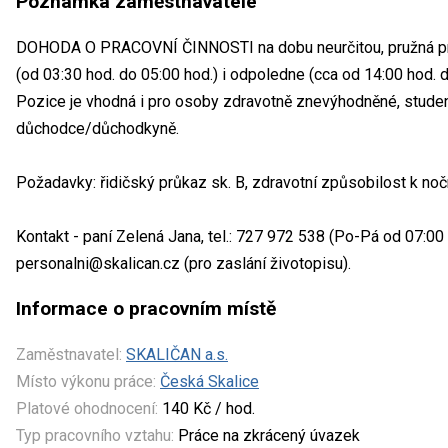
Poznámka zaměstnavatele
DOHODA O PRACOVNÍ ČINNOSTI na dobu neurčitou, pružná prac
(od 03:30 hod. do 05:00 hod.) i odpoledne (cca od 14:00 hod. 
Pozice je vhodná i pro osoby zdravotně znevýhodněné, studen
důchodce/důchodkyně.
Požadavky: řidičský průkaz sk. B, zdravotní způsobilost k n
Kontakt - paní Zelená Jana, tel.: 727 972 538 (Po-Pá od 07:00 
personalni@skalican.cz (pro zaslání životopisu).
Informace o pracovním místě
Zaměstnavatel:
SKALIČAN a.s.
Místo výkonu práce:
Česká Skalice
Platové ohodnocení:
140 Kč / hod.
Typ pracovního vztahu:
Práce na zkrácený úvazek