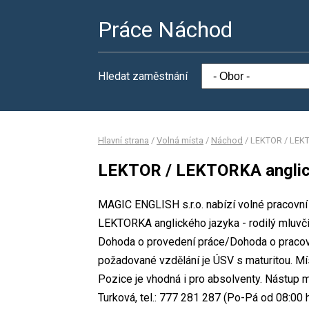
Práce Náchod
Hledat zaměstnání
Hlavní strana
/
Volná místa
/
Náchod
/
LEKTOR / LEKTO
LEKTOR / LEKTORKA anglické
MAGIC ENGLISH s.r.o. nabízí volné pracovní
LEKTORKA anglického jazyka - rodilý mluvčí
Dohoda o provedení práce/Dohoda o pracov
požadované vzdělání je ÚSV s maturitou. Mí
Pozice je vhodná i pro absolventy. Nástup 
Turková, tel.: 777 281 287 (Po-Pá od 08:00 h