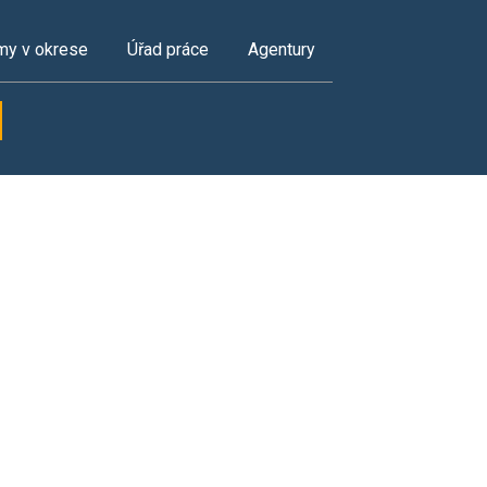
my v okrese
Úřad práce
Agentury