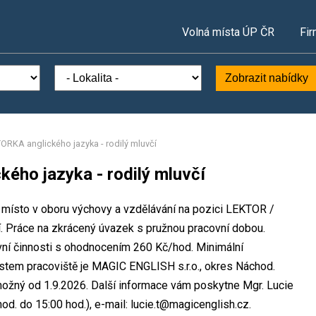
Volná místa ÚP ČR
Fir
Zobrazit nabídky
RKA anglického jazyka - rodilý mluvčí
ho jazyka - rodilý mluvčí
 místo v oboru výchovy a vzdělávání na pozici LEKTOR /
. Práce na zkrácený úvazek s pružnou pracovní dobou.
ní činnosti s ohodnocením 260 Kč/hod. Minimální
stem pracoviště je MAGIC ENGLISH s.r.o., okres Náchod.
možný od 1.9.2026. Další informace vám poskytne Mgr. Lucie
od. do 15:00 hod.), e-mail: lucie.t@magicenglish.cz.