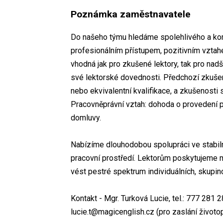
Poznámka zaměstnavatele
Do našeho týmu hledáme spolehlivého a kom
profesionálním přístupem, pozitivním vztah
vhodná jak pro zkušené lektory, tak pro nadš
své lektorské dovednosti. Předchozí zkušeno
nebo ekvivalentní kvalifikace, a zkušenosti
Pracovněprávní vztah: dohoda o provedení p
domluvy.
Nabízíme dlouhodobou spolupráci ve stabilní
pracovní prostředí. Lektorům poskytujeme 
vést pestré spektrum individuálních, skupino
Kontakt - Mgr. Turková Lucie, tel.: 777 281 2
lucie.t@magicenglish.cz (pro zaslání životop