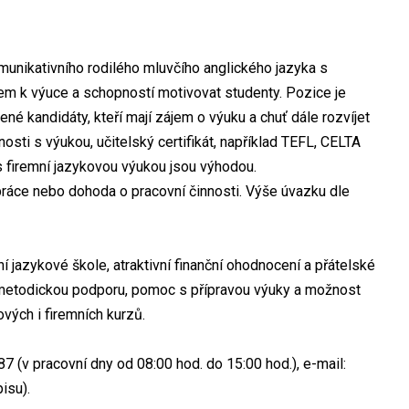
unikativního rodilého mluvčího anglického jazyka s
em k výuce a schopností motivovat studenty. Pozice je
ené kandidáty, kteří mají zájem o výuku a chuť dále rozvíjet
sti s výukou, učitelský certifikát, například TEFL, CELTA
 s firemní jazykovou výukou jsou výhodou.
ráce nebo dohoda o pracovní činnosti. Výše úvazku dle
 jazykové škole, atraktivní finanční ohodnocení a přátelské
metodickou podporu, pomoc s přípravou výuky a možnost
vých i firemních kurzů.
87 (v pracovní dny od 08:00 hod. do 15:00 hod.), e-mail:
isu).