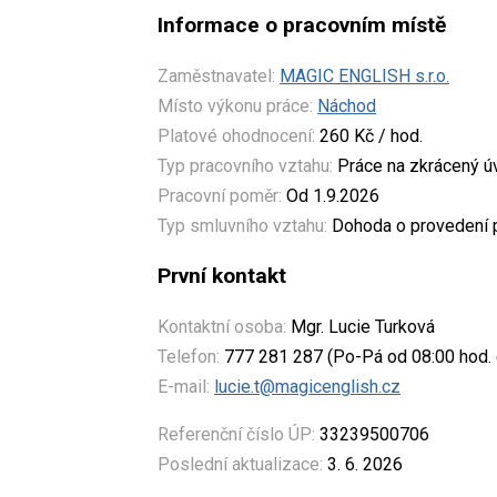
Informace o pracovním místě
Zaměstnavatel:
MAGIC ENGLISH s.r.o.
Místo výkonu práce:
Náchod
Platové ohodnocení:
260 Kč / hod.
Typ pracovního vztahu:
Práce na zkrácený 
Pracovní poměr:
Od 1.9.2026
Typ smluvního vztahu:
Dohoda o provedení p
První kontakt
Kontaktní osoba:
Mgr. Lucie Turková
Telefon:
777 281 287 (Po-Pá od 08:00 hod. 
E-mail:
lucie.t@magicenglish.cz
Referenční číslo ÚP:
33239500706
Poslední aktualizace:
3. 6. 2026