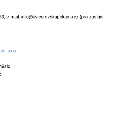
963, e-mail: info@kvicerovskapekarna.cz (pro zaslání
. s r.o.
měsíc
k