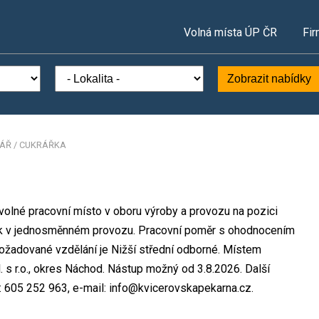
Volná místa ÚP ČR
Fir
Zobrazit nabídky
ÁŘ / CUKRÁŘKA
olné pracovní místo v oboru výroby a provozu na pozici
 v jednosměnném provozu. Pracovní poměr s ohodnocením
ožadované vzdělání je Nižší střední odborné. Místem
 r.o., okres Náchod. Nástup možný od 3.8.2026. Další
.: 605 252 963, e-mail: info@kvicerovskapekarna.cz.