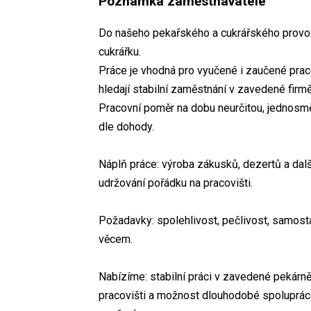
Poznámka zaměstnavatele
Do našeho pekařského a cukrářského provoz
cukrářku.
Práce je vhodná pro vyučené i zaučené pracov
hledají stabilní zaměstnání v zavedené firmě
Pracovní poměr na dobu neurčitou, jednosm
dle dohody.
Náplň práce: výroba zákusků, dezertů a dalš
udržování pořádku na pracovišti.
Požadavky: spolehlivost, pečlivost, samosta
věcem.
Nabízíme: stabilní práci v zavedené pekárně
pracovišti a možnost dlouhodobé spolupráce