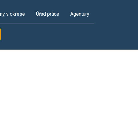
my v okrese
Úřad práce
Agentury