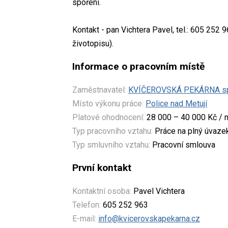
spoření.
Kontakt - pan Vichtera Pavel, tel.: 605 252 
životopisu).
Informace o pracovním místě
Zaměstnavatel:
KVÍČEROVSKÁ PEKÁRNA spol
Místo výkonu práce:
Police nad Metují
Platové ohodnocení:
28 000 – 40 000 Kč / 
Typ pracovního vztahu:
Práce na plný úvaze
Typ smluvního vztahu:
Pracovní smlouva
První kontakt
Kontaktní osoba:
Pavel Vichtera
Telefon:
605 252 963
E-mail:
info@kvicerovskapekarna.cz