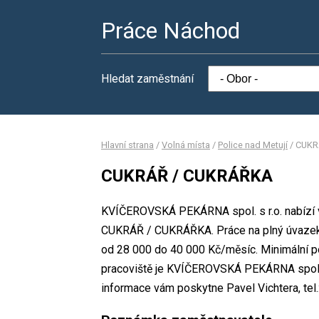
Práce Náchod
Hledat zaměstnání
Hlavní strana
/
Volná místa
/
Police nad Metují
/
CUKR
CUKRÁŘ / CUKRÁŘKA
KVÍČEROVSKÁ PEKÁRNA spol. s r.o. nabízí v
CUKRÁŘ / CUKRÁŘKA. Práce na plný úvazek
od 28 000 do 40 000 Kč/měsíc. Minimální p
pracoviště je KVÍČEROVSKÁ PEKÁRNA spol. s
informace vám poskytne Pavel Vichtera, tel