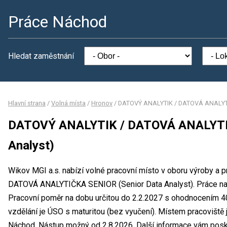
Práce Náchod
Hledat zaměstnání
Hlavní strana
/
Volná místa
/
Hronov
/
DATOVÝ ANALYTIK / DATOVÁ ANALYTIČ
DATOVÝ ANALYTIK / DATOVÁ ANALYTIČ
Analyst)
Wikov MGI a.s. nabízí volné pracovní místo v oboru výroby a
DATOVÁ ANALYTIČKA SENIOR (Senior Data Analyst). Práce na 
Pracovní poměr na dobu určitou do 2.2.2027 s ohodnocením 
vzdělání je ÚSO s maturitou (bez vyučení). Místem pracoviště 
Náchod. Nástup možný od 2.8.2026. Další informace vám posk