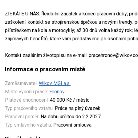
ZÍSKÁTE U NÁS: flexibilní začátek a konec pracovní doby; př
zaškolení; kontakt se strojírenskou špičkou a novými trendy;
přístřeškem na kola a motocykly; až 30 dnů volna každý rok; lé
zajímavých benefitů, které vám představíme při osobním poho
Kontakt zasláním životopisu na e-mail: pracehronov@wikov.c
Informace o pracovním místě
Zaměstnavatel:
Wikov MGI a.s.
Místo výkonu práce:
Hronov
Platové ohodnocení:
40 000 Kč / měsíc
Typ pracovního vztahu:
Práce na plný úvazek
Pracovní poměr:
Na dobu určitou do 2.2.2027
Typ smluvního vztahu:
Pracovní smlouva