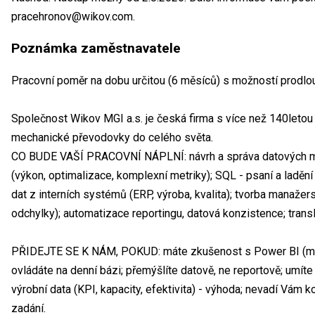
pracehronov@wikov.com.
Poznámka zaměstnavatele
Pracovní poměr na dobu určitou (6 měsíců) s možností prodlo
Společnost Wikov MGI a.s. je česká firma s více než 140letou t
mechanické převodovky do celého světa.
CO BUDE VAŠÍ PRACOVNÍ NÁPLNÍ: návrh a správa datových mo
(výkon, optimalizace, komplexní metriky); SQL - psaní a ladění
dat z interních systémů (ERP, výroba, kvalita); tvorba manažer
odchylky); automatizace reportingu, datová konzistence; transl
PŘIDEJTE SE K NÁM, POKUD: máte zkušenost s Power BI (mod
ovládáte na denní bázi; přemýšlíte datově, ne reportově; umít
výrobní data (KPI, kapacity, efektivita) - výhoda; nevadí Vám
zadání.