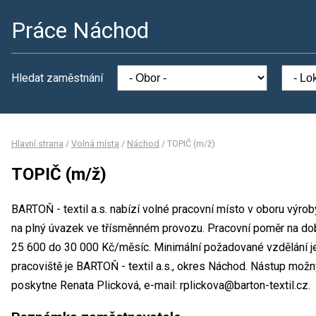
Práce Náchod
Hledat zaměstnání
Hlavní strana
/
Volná místa
/
Náchod
/
TOPIČ (m/ž)
TOPIČ (m/ž)
BARTOŇ - textil a.s. nabízí volné pracovní místo v oboru výro
na plný úvazek ve třísměnném provozu. Pracovní poměr na do
25 600 do 30 000 Kč/měsíc. Minimální požadované vzdělání j
pracoviště je BARTOŇ - textil a.s., okres Náchod. Nástup mož
poskytne Renata Plicková, e-mail: rplickova@barton-textil.cz.