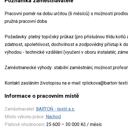
Poznámka zaměstnavatele
Pracovní poměr na dobu určitou (6 měsíců) s možností prodlou
pružná pracovní doba.
Požadavky: platný topičský průkaz (pro příslušnou třídu kotlů a
zdatnost, spolehlivost, dochvilnost a zodpovědný přístup k 
výhodou - technické vzdělání (vyučení v oboru instalatér, zámeč
Zaměstnanecké výhody: stabilní zaměstnání, možnost profesn
Kontakt zasláním životopisu na e-mail: rplickova@barton-texti
Informace o pracovním místě
Zaměstnavatel:
BARTOŇ - textil a.s.
Místo výkonu práce:
Náchod
Platové ohodnocení:
25 600 – 30 000 Kč / měsíc