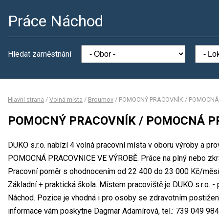
Práce Náchod
Hledat zaměstnání
Hlavní strana
/
Volná místa
/
Broumov
/
POMOCNÝ PRACOVNÍK / POMOCNÁ
POMOCNÝ PRACOVNÍK / POMOCNÁ P
DUKO s.r.o. nabízí 4 volná pracovní místa v oboru výroby a
POMOCNÁ PRACOVNICE VE VÝROBĚ. Práce na plný nebo zkrá
Pracovní poměr s ohodnocením od 22 400 do 23 000 Kč/měsíc
Základní + praktická škola. Místem pracoviště je DUKO s.r.o. -
Náchod. Pozice je vhodná i pro osoby se zdravotním postižen
informace vám poskytne Dagmar Adamírová, tel.: 739 049 984 