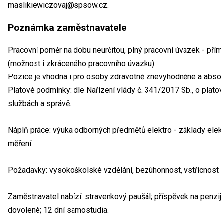
maslikiewiczovaj@spsow.cz.
Poznámka zaměstnavatele
Pracovní poměr na dobu neurčitou, plný pracovní úvazek - pří
(možnost i zkráceného pracovního úvazku).
Pozice je vhodná i pro osoby zdravotně znevýhodněné a abso
Platové podmínky: dle Nařízení vlády č. 341/2017 Sb., o pla
službách a správě.
Náplň práce: výuka odborných předmětů elektro - základy elekt
měření.
Požadavky: vysokoškolské vzdělání, bezúhonnost, vstřícnost a
Zaměstnavatel nabízí: stravenkový paušál; příspěvek na penzijní 
dovolené; 12 dní samostudia.