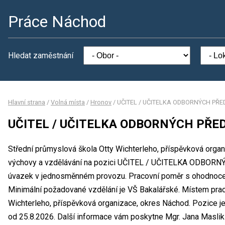
Práce Náchod
Hledat zaměstnání
Hlavní strana
/
Volná místa
/
Hronov
/
UČITEL / UČITELKA ODBORNÝCH PŘ
UČITEL / UČITELKA ODBORNÝCH PŘ
Střední průmyslová škola Otty Wichterleho, příspěvková organ
výchovy a vzdělávání na pozici UČITEL / UČITELKA ODBOR
úvazek v jednosměnném provozu. Pracovní poměr s ohodnoce
Minimální požadované vzdělání je VŠ Bakalářské. Místem prac
Wichterleho, příspěvková organizace, okres Náchod. Pozice j
od 25.8.2026. Další informace vám poskytne Mgr. Jana Maslik