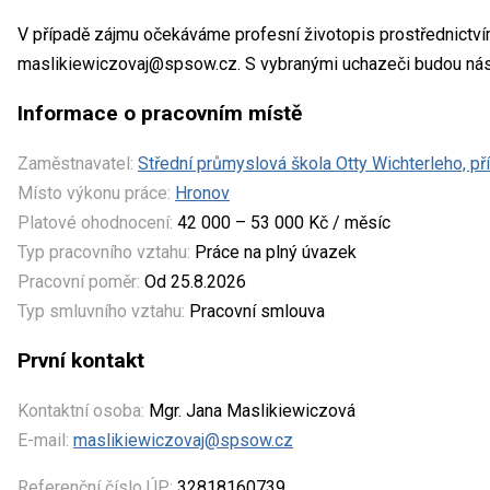
V případě zájmu očekáváme profesní životopis prostřednictv
maslikiewiczovaj@spsow.cz. S vybranými uchazeči budou nás
Informace o pracovním místě
Zaměstnavatel:
Střední průmyslová škola Otty Wichterleho, p
Místo výkonu práce:
Hronov
Platové ohodnocení:
42 000 – 53 000 Kč / měsíc
Typ pracovního vztahu:
Práce na plný úvazek
Pracovní poměr:
Od 25.8.2026
Typ smluvního vztahu:
Pracovní smlouva
První kontakt
Kontaktní osoba:
Mgr. Jana Maslikiewiczová
E-mail:
maslikiewiczovaj@spsow.cz
Referenční číslo ÚP:
32818160739