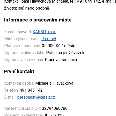
Kontakt - paní Hlaváčková Michaela, tel.: 491 845 142, e-mail:
životopisu) nebo osobně.
Informace o pracovním místě
Zaměstnavatel:
KARSIT, s.r.o.
Místo výkonu práce:
Jaroměř
Platové ohodnocení:
35 000 Kč / měsíc
Typ pracovního vztahu:
Práce na plný úvazek
Typ smluvního vztahu:
Pracovní smlouva
První kontakt
Kontaktní osoba:
Michaela Hlaváčková
Telefon:
491 845 142
E-mail:
personalni@karsit.cz
Referenční číslo ÚP:
32794080780
Poslední aktualizace:
30. 7. 2026