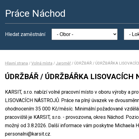
Práce Náchod
Hledat zaměstnání
Hlavní strana
/
Volná místa
/
Jaroměř
/
ÚDRŽBÁŘ / ÚDRŽBÁŘKA LISOVACÍ
ÚDRŽBÁŘ / ÚDRŽBÁŘKA LISOVACÍCH
KARSIT, s.r.o. nabízí volné pracovní místo v oboru výroby 
LISOVACÍCH NÁSTROJŮ. Práce na plný úvazek ve dvousměnn
ohodnocením 35 000 Kč/měsíc. Minimální požadované vzdělání
pracoviště je KARSIT, s.r.o. - provozovna, okres Náchod. Pozic
možný od 3.8.2026. Další informace vám poskytne Michaela Hla
personalni@karsit.cz.