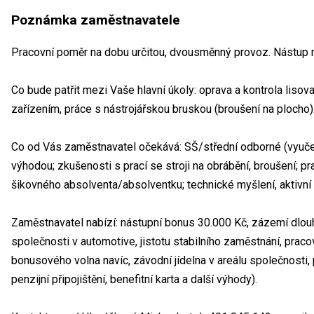
Poznámka zaměstnavatele
Pracovní poměr na dobu určitou, dvousměnný provoz. Nástup 
Co bude patřit mezi Vaše hlavní úkoly: oprava a kontrola lisov
zařízením, práce s nástrojářskou bruskou (broušení na plocho)
Co od Vás zaměstnavatel očekává: SŠ/střední odborné (vyučen
výhodou; zkušenosti s prací se stroji na obrábění, broušení; pr
šikovného absolventa/absolventku; technické myšlení, aktivní p
Zaměstnavatel nabízí: nástupní bonus 30.000 Kč, zázemí dlou
společnosti v automotive, jistotu stabilního zaměstnání, pracov
bonusového volna navíc, závodní jídelna v areálu společnosti,
penzijní připojištění, benefitní karta a další výhody).