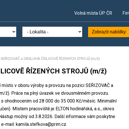
Volná místa ÚP ČR
Fir
Zobrazit nabídky
/
SEŘIZOVAČ a OBSLUHA ČÍSLICOVĚ ŘÍZENÝCH STROJŮ (m/ž)
LICOVĚ ŘÍZENÝCH STROJŮ (m/ž)
ní místo v oboru výroby a provozu na pozici SEŘIZOVAČ a
). Práce na plný úvazek ve dvousměnném provozu.
7 s ohodnocením od 28 000 do 35 000 Kč/měsíc. Minimální
čen). Místem pracoviště je ELTON hodinářská, a.s., okres
 Nástup možný od 3.8.2026. Další informace vám poskytne
, e-mail: kamila.stefkova@prim.cz.