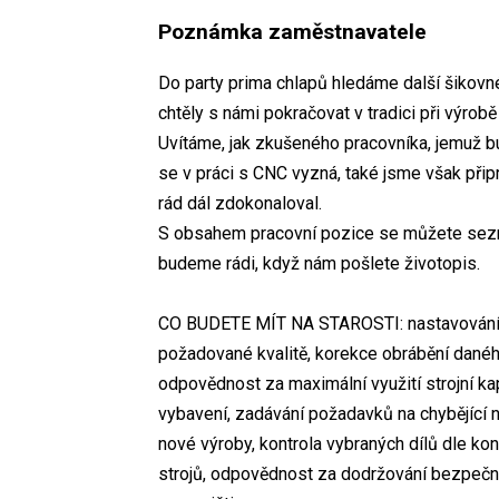
Poznámka zaměstnavatele
Do party prima chlapů hledáme další šikovné
chtěly s námi pokračovat v tradici při výro
Uvítáme, jak zkušeného pracovníka, jemuž bu
se v práci s CNC vyzná, také jsme však přip
rád dál zdokonaloval.
S obsahem pracovní pozice se můžete seznám
budeme rádi, když nám pošlete životopis.
CO BUDETE MÍT NA STAROSTI: nastavování str
požadované kvalitě, korekce obrábění daného
odpovědnost za maximální využití strojní ka
vybavení, zadávání požadavků na chybějící n
nové výroby, kontrola vybraných dílů dle k
strojů, odpovědnost za dodržování bezpečn