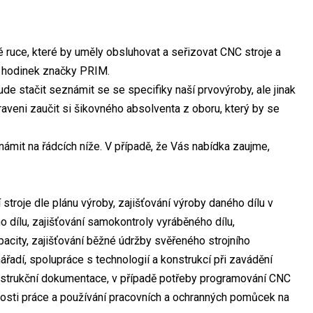
 ruce, které by uměly obsluhovat a seřizovat CNC stroje a
bě hodinek značky PRIM.
de stačit seznámit se se specifiky naší prvovýroby, ale jinak
raveni zaučit si šikovného absolventa z oboru, který by se
it na řádcích níže. V případě, že Vás nabídka zaujme,
oje dle plánu výroby, zajišťování výroby daného dílu v
 dílu, zajišťování samokontroly vyráběného dílu,
pacity, zajišťování běžné údržby svěřeného strojního
ářadí, spolupráce s technologií a konstrukcí při zavádění
onstrukční dokumentace, v případě potřeby programování CNC
osti práce a používání pracovních a ochranných pomůcek na