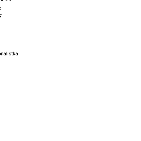
k
7
nalistka