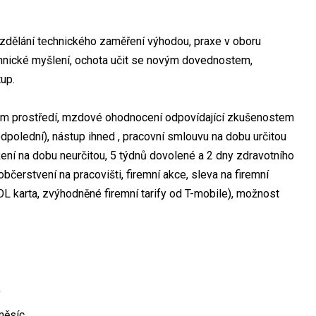
ělání technického zaměření výhodou, praxe v oboru
hnické myšlení, ochota učit se novým dovednostem,
up.
 prostředí, mzdové ohodnocení odpovídající zkušenostem
dpolední), nástup ihned , pracovní smlouvu na dobu určitou
ení na dobu neurčitou, 5 týdnů dovolené a 2 dny zdravotního
občerstvení na pracovišti, firemní akce, sleva na firemní
L karta, zvýhodněné firemní tarify od T-mobile), možnost
měsíc