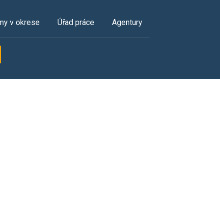
my v okrese
Úřad práce
Agentury