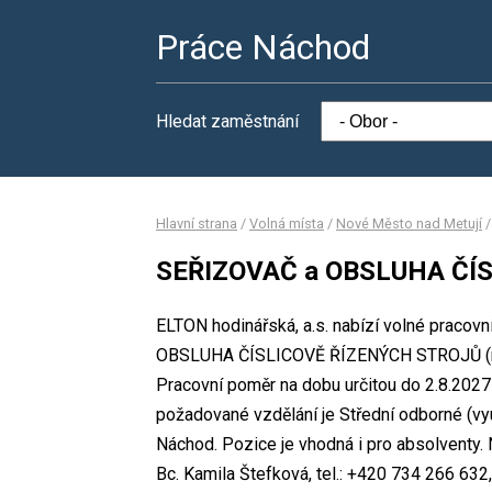
Práce Náchod
Hledat zaměstnání
Hlavní strana
/
Volná místa
/
Nové Město nad Metují
SEŘIZOVAČ a OBSLUHA ČÍS
ELTON hodinářská, a.s. nabízí volné pracov
OBSLUHA ČÍSLICOVĚ ŘÍZENÝCH STROJŮ (m/ž
Pracovní poměr na dobu určitou do 2.8.202
požadované vzdělání je Střední odborné (vyu
Náchod. Pozice je vhodná i pro absolventy.
Bc. Kamila Štefková, tel.: +420 734 266 632