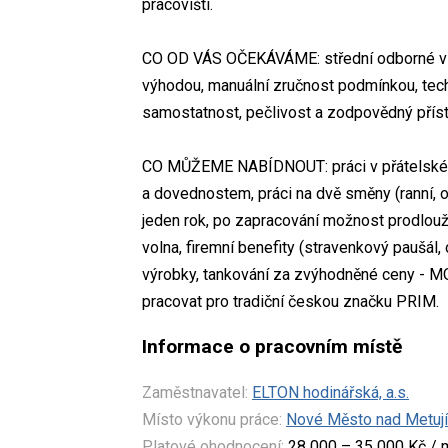
pracovišti.
CO OD VÁS OČEKÁVÁME: střední odborné vzd
výhodou, manuální zručnost podmínkou, tec
samostatnost, pečlivost a zodpovědný příst
CO MŮŽEME NABÍDNOUT: práci v přátelském
a dovednostem, práci na dvě směny (ranní, o
jeden rok, po zapracování možnost prodlouž
volna, firemní benefity (stravenkový paušál, 
výrobky, tankování za zvýhodněné ceny - MO
pracovat pro tradiční českou značku PRIM.
Informace o pracovním místě
Zaměstnavatel:
ELTON hodinářská, a.s.
Místo výkonu práce:
Nové Město nad Metují
Platové ohodnocení:
28 000 – 35 000 Kč / 