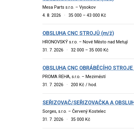
Mesa Parts s.r.o. – Vysokov
4. 8. 2026
·
35 000 – 43 000 Kč
OBSLUHA CNC STROJŮ (m/ž)
HRONOVSKÝ s.r.o. – Nové Město nad Metují
31. 7. 2026
·
32 000 – 35 000 Kč
OBSLUHA CNC OBRÁBĚCÍHO STROJE A
PROMA REHA, s.r.o. – Meziměstí
31. 7. 2026
·
200 Kč / hod.
SEŘIZOVAČ/SEŘIZOVAČKA A OBSLU
Sorges, s.r.o. – Červený Kostelec
31. 7. 2026
·
35 000 Kč