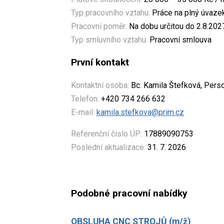
Typ pracovního vztahu:
Práce na plný úvaze
Pracovní poměr:
Na dobu určitou do 2.8.202
Typ smluvního vztahu:
Pracovní smlouva
První kontakt
Kontaktní osoba:
Bc. Kamila Štefková, Perso
Telefon:
+420 734 266 632
E-mail:
kamila.stefkova@prim.cz
Referenční číslo ÚP:
17889090753
Poslední aktualizace:
31. 7. 2026
Podobné pracovní nabídky
OBSLUHA CNC STROJŮ (m/ž)