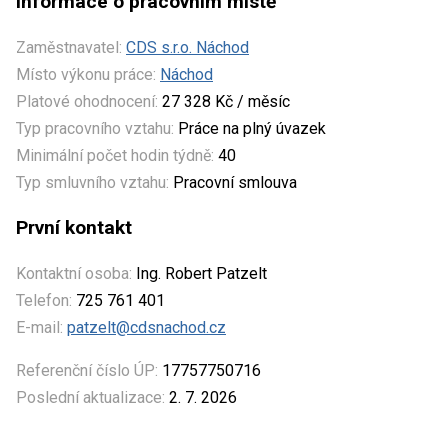
Informace o pracovním místě
Zaměstnavatel:
CDS s.r.o. Náchod
Místo výkonu práce:
Náchod
Platové ohodnocení:
27 328 Kč / měsíc
Typ pracovního vztahu:
Práce na plný úvazek
Minimální počet hodin týdně:
40
Typ smluvního vztahu:
Pracovní smlouva
První kontakt
Kontaktní osoba:
Ing. Robert Patzelt
Telefon:
725 761 401
E-mail:
patzelt@cdsnachod.cz
Referenční číslo ÚP:
17757750716
Poslední aktualizace:
2. 7. 2026