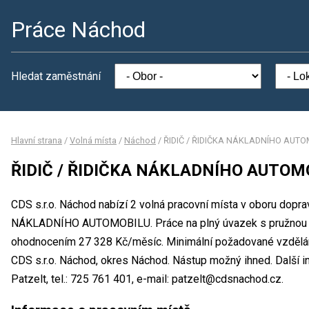
Práce Náchod
Hledat zaměstnání
Hlavní strana
/
Volná místa
/
Náchod
/
ŘIDIČ / ŘIDIČKA NÁKLADNÍHO AUT
ŘIDIČ / ŘIDIČKA NÁKLADNÍHO AUTOM
CDS s.r.o. Náchod nabízí 2 volná pracovní místa v oboru dopr
NÁKLADNÍHO AUTOMOBILU. Práce na plný úvazek s pružnou p
ohodnocením 27 328 Kč/měsíc. Minimální požadované vzdělání
CDS s.r.o. Náchod, okres Náchod. Nástup možný ihned. Další 
Patzelt, tel.: 725 761 401, e-mail: patzelt@cdsnachod.cz.