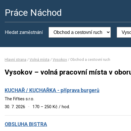
Práce Náchod
Hledat zaměstnání
Hlavní strana
/
Volná místa
/
Vysokov
/
Obchod a cestovní ruch
Vysokov – volná pracovní místa v obor
KUCHAŘ / KUCHAŘKA - příprava burgerů
The Fifties s.r.o.
30. 7. 2026
·
170 – 250 Kč / hod.
OBSLUHA BISTRA