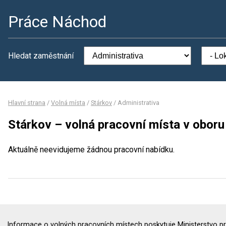
Práce Náchod
Hledat zaměstnání
Hlavní strana
/
Volná místa
/
Stárkov
/
Administrativa
Stárkov – volná pracovní místa v oboru
Aktuálně neevidujeme žádnou pracovní nabídku.
Informace o volných pracovních místech poskytuje Ministerstvo pr