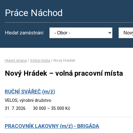
Práce Náchod
Hledat zaměstnání
Hlavní strana
/
Volná místa
/
Nový Hrádek
Nový Hrádek – volná pracovní místa
RUČNÍ SVÁŘEČ (m/ž)
VELOS, výrobní družstvo
31. 7. 2026
·
30 000 – 35 000 Kč
PRACOVNÍK LAKOVNY (m/ž) - BRIGÁDA