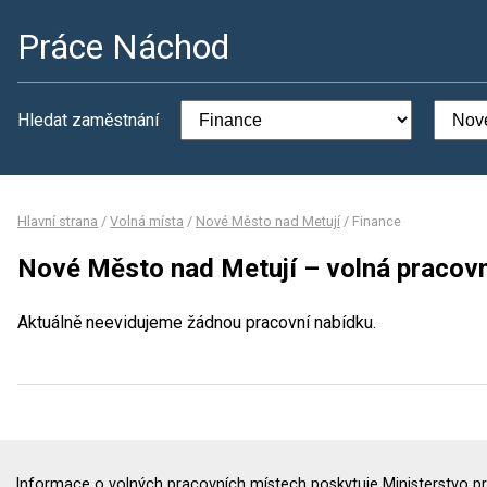
Práce Náchod
Hledat zaměstnání
Hlavní strana
/
Volná místa
/
Nové Město nad Metují
/
Finance
Nové Město nad Metují – volná pracovn
Aktuálně neevidujeme žádnou pracovní nabídku.
Informace o volných pracovních místech poskytuje Ministerstvo pr