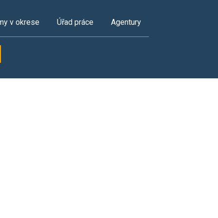
my v okrese
Úřad práce
Agentury