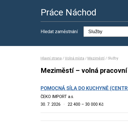
Práce Náchod
Hledat zaměstnání
Hlavní strana
/
Volná místa
/
Meziměstí
/
Služby
Meziměstí – volná pracovní
POMOCNÁ SÍLA DO KUCHYNĚ (CENT
ČEKO IMPORT a.s.
30. 7. 2026
·
22 400 – 30 000 Kč