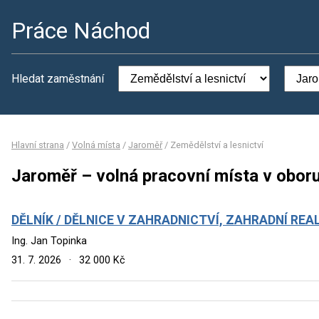
Práce Náchod
Hledat zaměstnání
Hlavní strana
/
Volná místa
/
Jaroměř
/
Zemědělství a lesnictví
Jaroměř – volná pracovní místa v oboru
DĚLNÍK / DĚLNICE V ZAHRADNICTVÍ, ZAHRADNÍ REA
Ing. Jan Topinka
31. 7. 2026
·
32 000 Kč