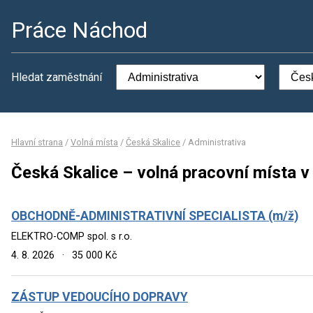
Práce Náchod
Hledat zaměstnání
Hlavní strana
/
Volná místa
/
Česká Skalice
/
Administrativa
Česká Skalice – volná pracovní místa v
OBCHODNĚ-ADMINISTRATIVNÍ SPECIALISTA (m/ž)
ELEKTRO-COMP spol. s r.o.
4. 8. 2026
·
35 000 Kč
ZÁSTUP VEDOUCÍHO DOPRAVY