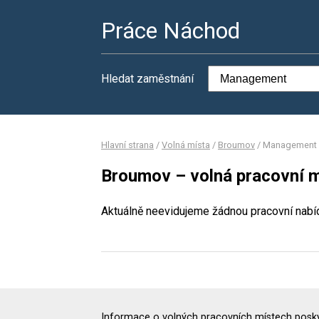
Práce Náchod
Hledat zaměstnání
Hlavní strana
/
Volná místa
/
Broumov
/
Management
Broumov – volná pracovní 
Aktuálně neevidujeme žádnou pracovní nabí
Informace o volných pracovních místech poskyt