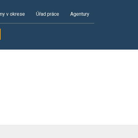
my v okrese
Úřad práce
Agentury