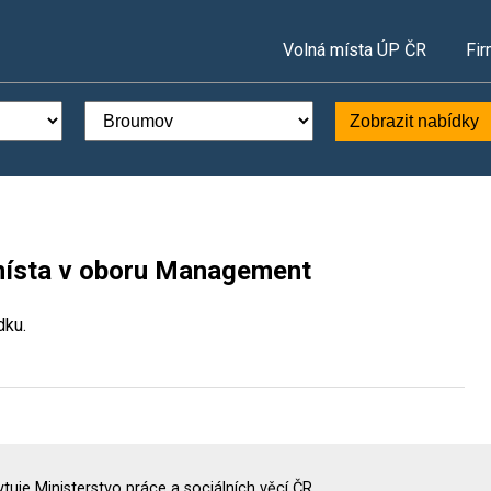
Volná místa ÚP ČR
Fir
Zobrazit nabídky
místa v oboru Management
dku.
uje Ministerstvo práce a sociálních věcí ČR.