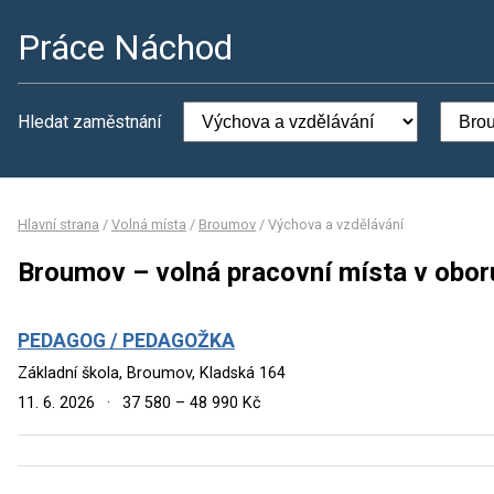
Práce Náchod
Hledat zaměstnání
Hlavní strana
/
Volná místa
/
Broumov
/
Výchova a vzdělávání
Broumov – volná pracovní místa v obor
PEDAGOG / PEDAGOŽKA
Základní škola, Broumov, Kladská 164
11. 6. 2026
·
37 580 – 48 990 Kč