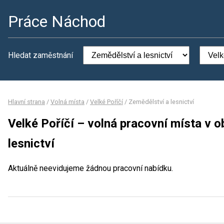
Práce Náchod
Hledat zaměstnání
Hlavní strana
/
Volná místa
/
Velké Poříčí
/
Zemědělství a lesnictví
Velké Poříčí – volná pracovní místa v 
lesnictví
Aktuálně neevidujeme žádnou pracovní nabídku.