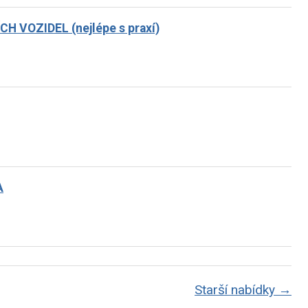
 VOZIDEL (nejlépe s praxí)
A
Starší nabídky →