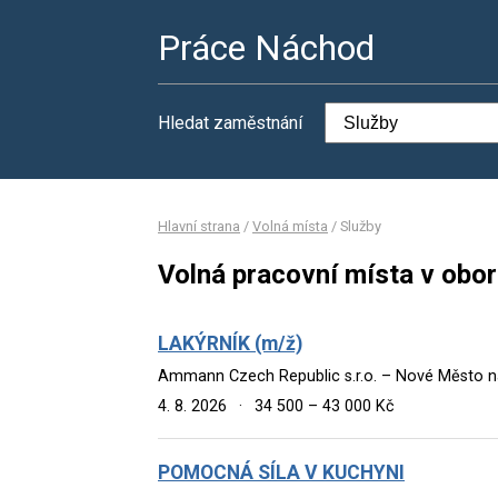
Práce Náchod
Hledat zaměstnání
Hlavní strana
/
Volná místa
/
Služby
Volná pracovní místa v obor
LAKÝRNÍK (m/ž)
Ammann Czech Republic s.r.o. – Nové Město n
4. 8. 2026
·
34 500 – 43 000 Kč
POMOCNÁ SÍLA V KUCHYNI