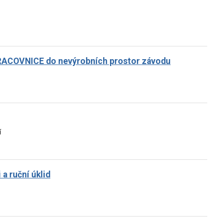
ACOVNICE do nevýrobních prostor závodu
í
a ruční úklid