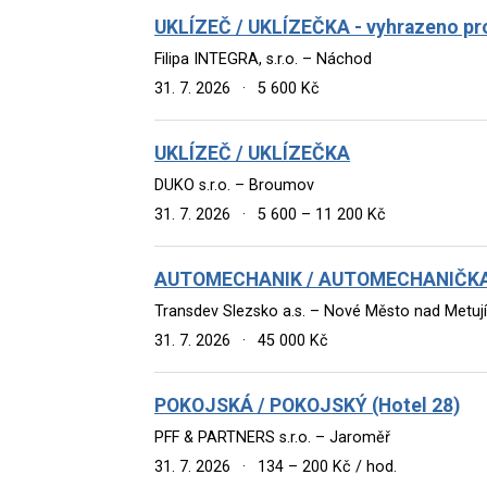
UKLÍZEČ / UKLÍZEČKA - vyhrazeno pr
Filipa INTEGRA, s.r.o. – Náchod
31. 7. 2026
·
5 600 Kč
UKLÍZEČ / UKLÍZEČKA
DUKO s.r.o. – Broumov
31. 7. 2026
·
5 600 – 11 200 Kč
AUTOMECHANIK / AUTOMECHANIČK
Transdev Slezsko a.s. – Nové Město nad Metují
31. 7. 2026
·
45 000 Kč
POKOJSKÁ / POKOJSKÝ (Hotel 28)
PFF & PARTNERS s.r.o. – Jaroměř
31. 7. 2026
·
134 – 200 Kč / hod.