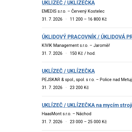
UKLÍZEČ / UKLÍZEČKA
EMEDIS s.r.o. – Červený Kostelec
31. 7. 2026
·
11 200 – 16 800 Kč
ÚKLIDOVÝ PRACOVNÍK / ÚKLIDOVÁ PR
KIVIK Management s.r.o. – Jaroměř
31. 7. 2026
·
150 Kč / hod.
UKLÍZEČ / UKLÍZEČKA
PEJSKAR & spol., spol. s r.o. – Police nad Metuj
31. 7. 2026
·
23 200 Kč
UKLÍZEČ / UKLÍZEČKA na mycím stroji 
HaasMont s.r.o. – Náchod
31. 7. 2026
·
23 000 – 25 000 Kč