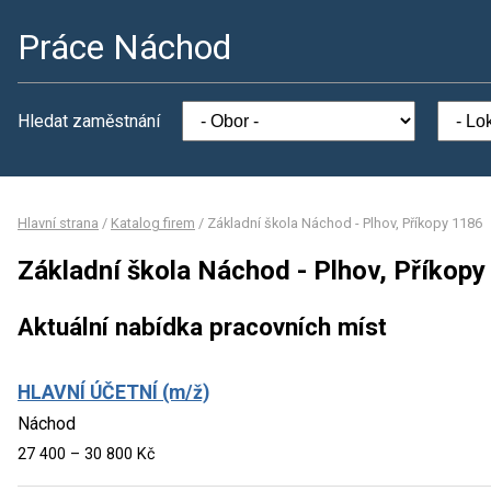
Práce Náchod
Hledat zaměstnání
Hlavní strana
/
Katalog firem
/
Základní škola Náchod - Plhov, Příkopy 1186
Základní škola Náchod - Plhov, Příkop
Aktuální nabídka pracovních míst
HLAVNÍ ÚČETNÍ (m/ž)
Náchod
27 400 – 30 800 Kč