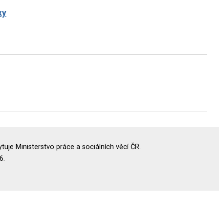
xy
uje Ministerstvo práce a sociálních věcí ČR.
6.