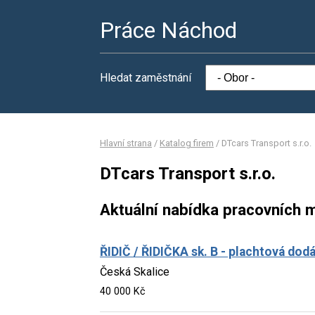
Práce Náchod
Hledat zaměstnání
Hlavní strana
/
Katalog firem
/
DTcars Transport s.r.o.
DTcars Transport s.r.o.
Aktuální nabídka pracovních m
ŘIDIČ / ŘIDIČKA sk. B - plachtová dod
Česká Skalice
40 000 Kč