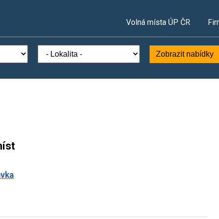
Volná místa ÚP ČR
Fir
Zobrazit nabídky
íst
ávka