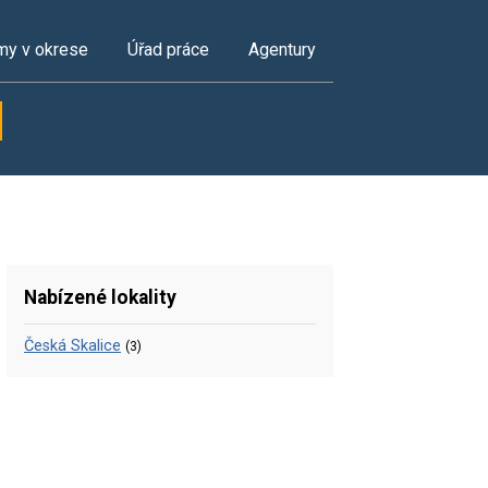
my v okrese
Úřad práce
Agentury
Nabízené lokality
Česká Skalice
(3)