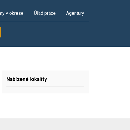
my v okrese
Úřad práce
Agentury
Nabízené lokality