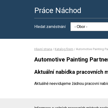
Práce Náchod
Hledat zaměstnání
Hlavní strana
/
Katalog firem
/
Automotive Painting Par
Automotive Painting Partner
Aktuální nabídka pracovních m
Aktuálně neevidujeme žádnou pracovní nabí