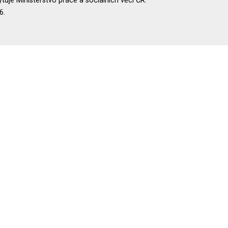
uje Ministerstvo práce a sociálních věcí ČR.
6.