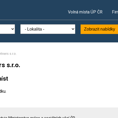
Volná místa ÚP ČR
Fir
Zobrazit nabídky
tners s.r.o.
s s.r.o.
íst
dku.