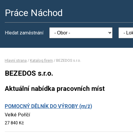
Práce Náchod
Hledat zaměstnání
Hlavní strana
/
Katalog firem
/
BEZEDOS s.r.o.
BEZEDOS s.r.o.
Aktuální nabídka pracovních míst
POMOCNÝ DĚLNÍK DO VÝROBY (m/ž)
Velké Poříčí
27 840 Kč